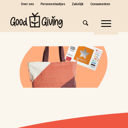
Over ons
Personeelsuitjes
Zakelijk
Consumenten