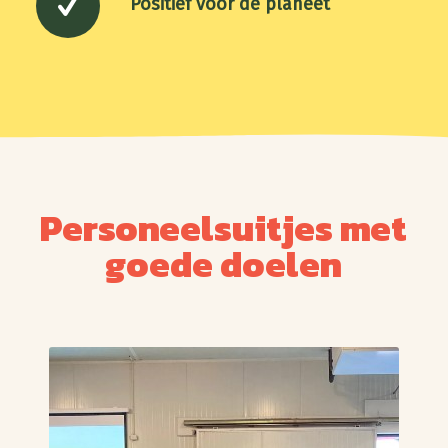
Positief voor de planeet
Personeelsuitjes met
goede doelen