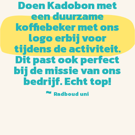
Doen Kadobon met
een duurzame
koffiebeker met ons
logo erbij voor
tijdens de activiteit.
Dit past ook perfect
bij de missie van ons
bedrijf. Echt top!
~
Radboud uni