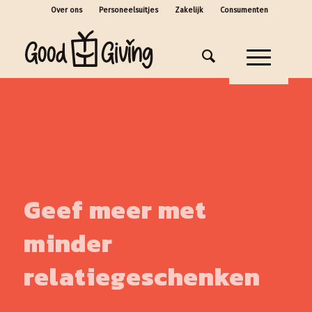
Over ons
Personeelsuitjes
Zakelijk
Consumenten
Geef meer met
minder
relatiegeschenken