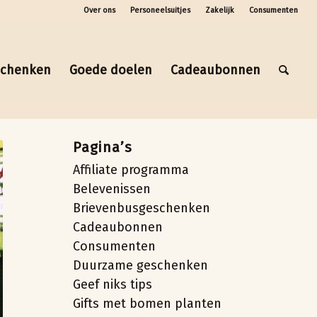
Over ons
Personeelsuitjes
Zakelijk
Consumenten
schenken
Goede doelen
Cadeaubonnen
Pagina’s
Affiliate programma
Belevenissen
Brievenbusgeschenken
Cadeaubonnen
Consumenten
Duurzame geschenken
Geef niks tips
Gifts met bomen planten